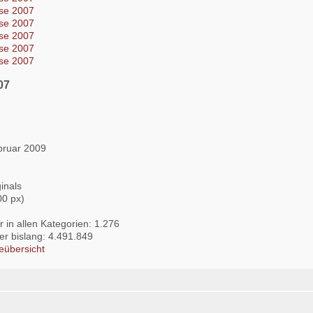
07
n
bruar 2009
inals
00 px)
 in allen Kategorien: 1.276
lder bislang: 4.491.849
eübersicht