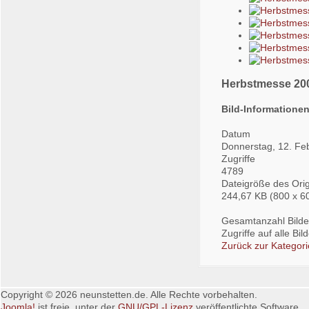
Herbstmesse 20
Bild-Informatione
Datum
Donnerstag, 12. Fe
Zugriffe
4789
Dateigröße des Orig
244,67 KB (800 x 6
Gesamtanzahl Bilder
Zugriffe auf alle Bi
Zurück zur Kategori
Copyright © 2026 neunstetten.de. Alle Rechte vorbehalten.
Joomla!
ist freie, unter der
GNU/GPL-Lizenz
veröffentlichte Software.