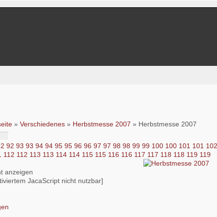
seite
»
Verschiedenes
»
Herbstmesse 2007
» Herbstmesse 2007
92
92
93
93
94
94
95
95
96
96
97
97
98
98
99
99
100
100
101
101
10
1
112
112
113
113
114
114
115
115
116
116
117
117
118
118
119
119
iviertem JacaScript nicht nutzbar]