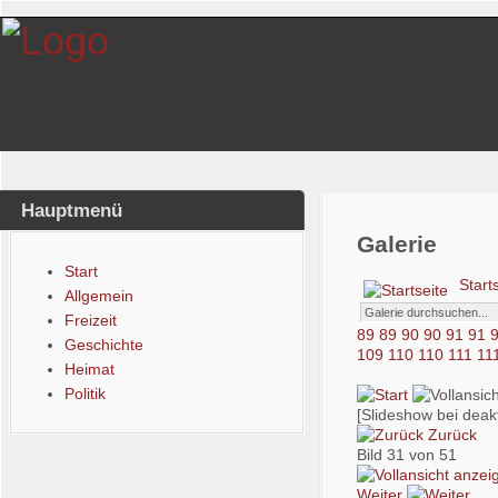
Hauptmenü
Galerie
Start
Start
Allgemein
Freizeit
89
89
90
90
91
91
Geschichte
109
110
110
111
11
Heimat
Politik
[Slideshow bei deakt
Zurück
Bild 31 von 51
Weiter