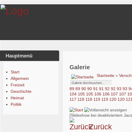
Hauptmenü
Galerie
Start
Startseite
»
Versch
Allgemein
Freizeit
89
89
90
90
91
91
92
92
93
93
9
Geschichte
104
105
105
106
106
107
107
1
Heimat
117
118
118
119
119
120
120
12
Politik
[Slideshow bei deaktiviertem Jaca
Zurück