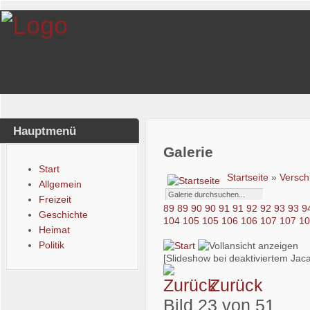
Hauptmenü
Galerie
Start
Startseite
»
Versch
Allgemein
Freizeit
89
89
90
90
91
91
92
92
93
93
9
Geschichte
104
105
105
106
106
107
107
1
Heimat
Politik
[Slideshow bei deaktiviertem Jaca
Zurück
Bild 23 von 51