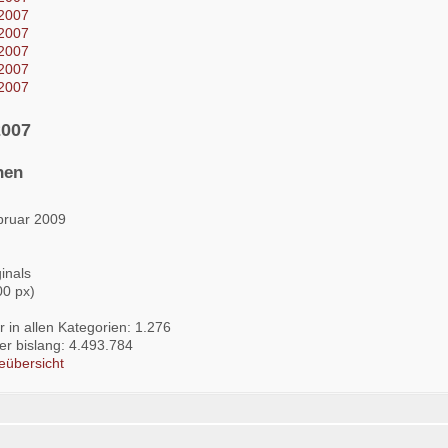
2007
nen
bruar 2009
inals
00 px)
 in allen Kategorien: 1.276
lder bislang: 4.493.784
eübersicht