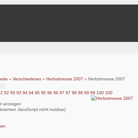
seite
»
Verschiedenes
»
Herbstmesse 2007
» Herbstmesse 2007
92
92
93
93
94
94
95
95
96
96
97
97
98
98
99
99
100
100
iviertem JacaScript nicht nutzbar]