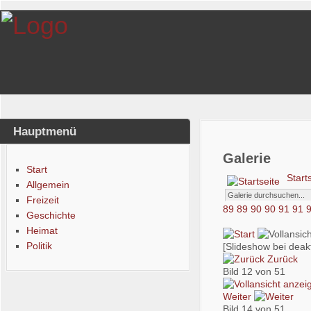
Hauptmenü
Galerie
Start
Start
Allgemein
Freizeit
89
89
90
90
91
91
Geschichte
Heimat
Politik
[Slideshow bei deakt
Zurück
Bild 12 von 51
Weiter
Bild 14 von 51