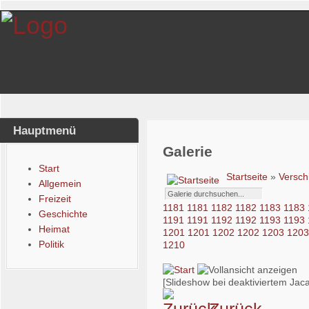
Hauptmenü
Galerie
Start
Startseite
»
Versch
Allgemein
Freizeit
1181
1181
1182
1182
1183
1183
Geschichte
1191
1191
1192
1192
1193
1193
Heimat
1201
1201
1202
1202
1203
120
Politik
1210
[Slideshow bei deaktiviertem Jaca
Zurück