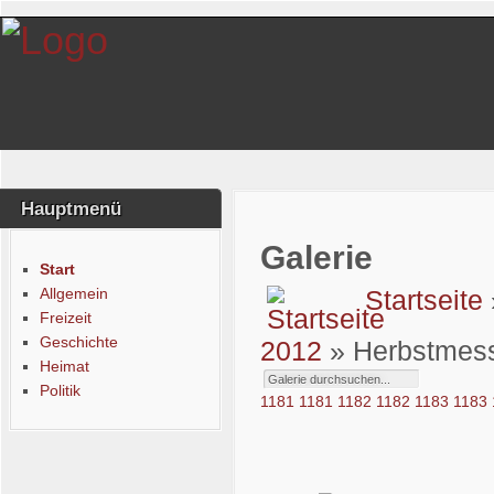
Hauptmenü
Galerie
Start
Allgemein
Startseite
Freizeit
Geschichte
2012
» Herbstmes
Heimat
Politik
1181
1181
1182
1182
1183
1183