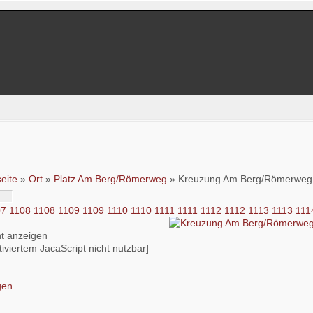
seite
»
Ort
»
Platz Am Berg/Römerweg
» Kreuzung Am Berg/Römerweg
07
1108
1108
1109
1109
1110
1110
1111
1111
1112
1112
1113
1113
111
iviertem JacaScript nicht nutzbar]