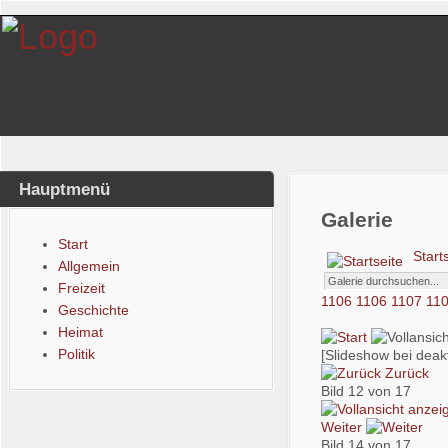
Hauptmenü
Galerie
Start
Start
Allgemein
Freizeit
1106
1106
1107
11
Geschichte
Heimat
Politik
[Slideshow bei deakt
Zurück
Bild 12 von 17
Weiter
Bild 14 von 17