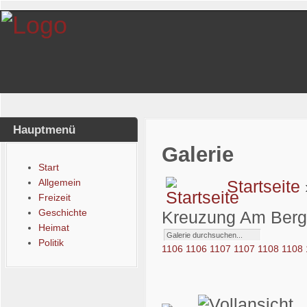
Hauptmenü
Galerie
Start
Startseite
Allgemein
Freizeit
Geschichte
Kreuzung Am Ber
Heimat
Politik
1106
1106
1107
1107
1108
1108