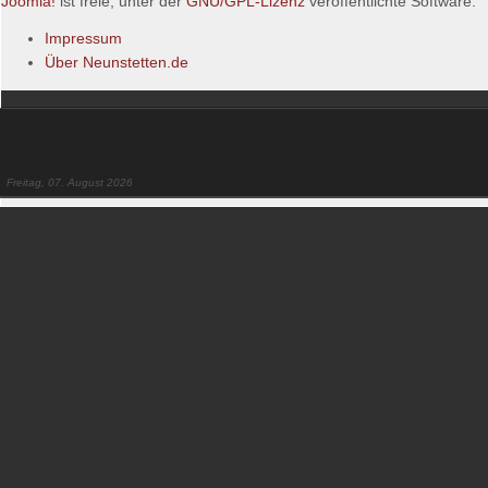
Joomla!
ist freie, unter der
GNU/GPL-Lizenz
veröffentlichte Software.
Impressum
Über Neunstetten.de
Freitag, 07. August 2026