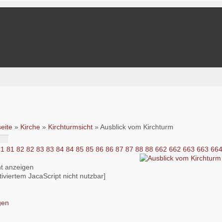
seite
»
Kirche
»
Kirchturmsicht
» Ausblick vom Kirchturm
81
81
82
82
83
83
84
84
85
85
86
86
87
87
88
88
662
662
663
663
66
iviertem JacaScript nicht nutzbar]