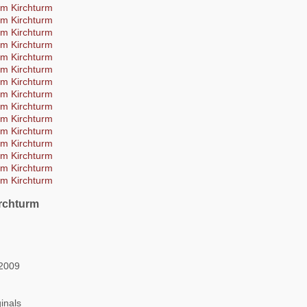
rchturm
n
 2009
inals