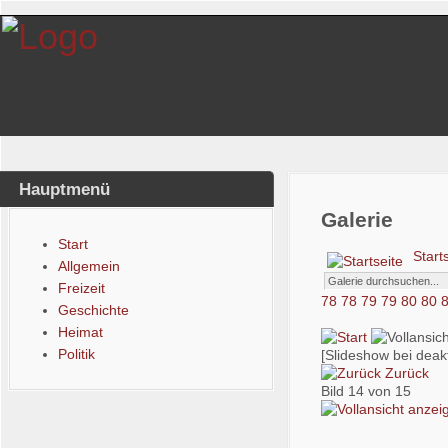
Hauptmenü
Galerie
Start
Start
Allgemein
Freizeit
78
78
79
79
80
80
Geschichte
Heimat
Politik
[Slideshow bei deakt
Zurück
Bild 14 von 15