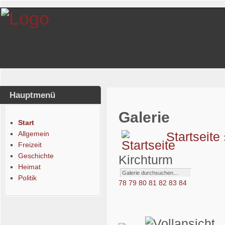
Hauptmenü
Galerie
Start
Allgemein
Startseite
Freizeit
Geschichte
Kirchturm
Heimat
Politik
78
79
80
81
82
83
84