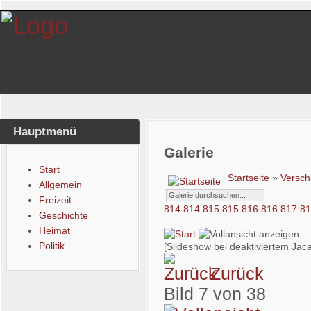
Hauptmenü
Galerie
Start
Startseite
»
Versch
Allgemein
Freizeit
814
814
815
815
816
816
817
8
Geschichte
Heimat
Politik
[Slideshow bei deaktiviertem Jaca
Zurück
Bild 7 von 38