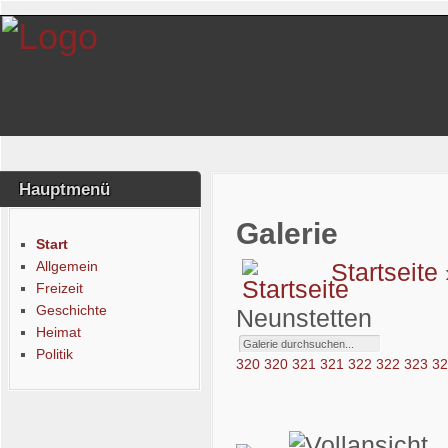
Hauptmenü
Galerie
Start
Allgemein
Startseite
Freizeit
Geschichte
Neunstetten
Heimat
Politik
320
320
321
321
322
322
323
3