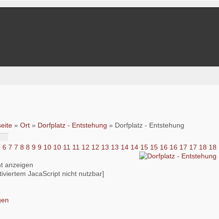
seite
»
Ort
»
Dorfplatz - Entstehung
» Dorfplatz - Entstehung
6
6
7
7
8
8
9
9
10
10
11
11
12
12
13
13
14
14
15
15
16
16
17
17
18
18
iviertem JacaScript nicht nutzbar]