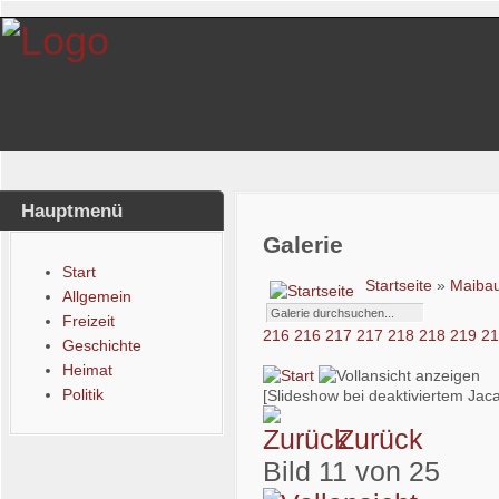
Hauptmenü
Galerie
Start
Startseite
»
Maib
Allgemein
Freizeit
216
216
217
217
218
218
219
2
Geschichte
Heimat
Politik
[Slideshow bei deaktiviertem Jaca
Zurück
Bild 11 von 25