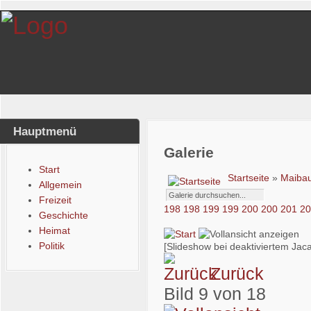
Hauptmenü
Galerie
Start
Startseite
»
Maib
Allgemein
Freizeit
198
198
199
199
200
200
201
2
Geschichte
Heimat
Politik
[Slideshow bei deaktiviertem Jaca
Zurück
Bild 9 von 18